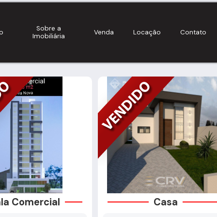
Sobre a
io
Venda
Locação
Contato
Imobiliária
la Comercial
Casa