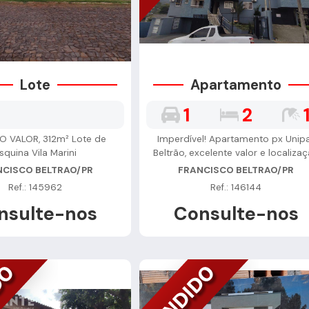
Lote
Apartamento
1
2
O VALOR, 312m² Lote de
Imperdível! Apartamento px Unip
squina Vila Marini
Beltrão, excelente valor e localiza
NCISCO BELTRAO/PR
FRANCISCO BELTRAO/PR
Ref.: 145962
Ref.: 146144
nsulte-nos
Consulte-nos