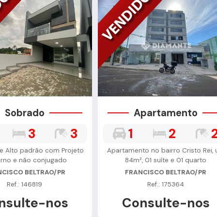
Sobrado
Apartamento
3
3
1
2
e Alto padrão com Projeto
Apartamento no bairro Cristo Rei, u
rno e não conjugado
84m², 01 suíte e 01 quarto
NCISCO BELTRAO/PR
FRANCISCO BELTRAO/PR
Ref.: 146819
Ref.: 175364
nsulte-nos
Consulte-nos