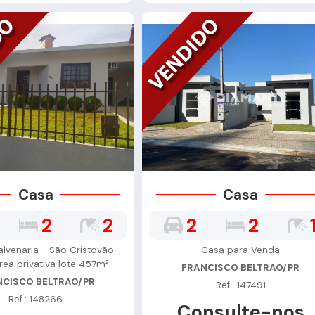
Casa
Casa
2
2
2
2
lvenaria - São Cristovão
Casa para Venda
rea privativa lote 457m²
FRANCISCO BELTRAO/PR
NCISCO BELTRAO/PR
Ref.: 147491
Ref.: 148266
Consulte-nos