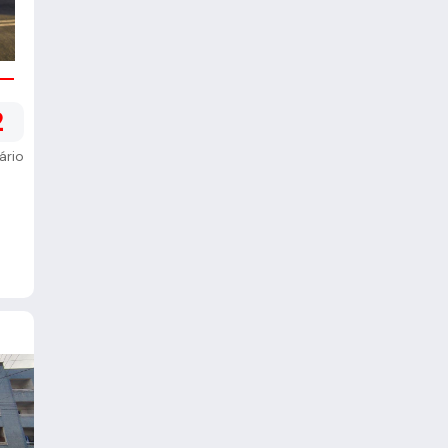
2
ário