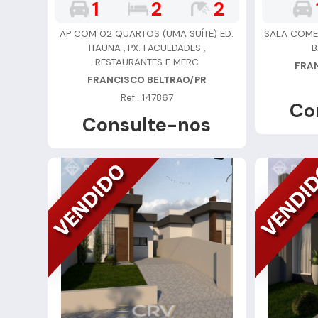
1
2
2
AP COM 02 QUARTOS (UMA SUÍTE) ED.
SALA COME
ITAUNA , PX. FACULDADES ,
B
RESTAURANTES E MERC
FRA
FRANCISCO BELTRAO/PR
Ref.: 147867
Co
Consulte-nos