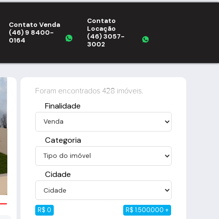
Contato
Contato Venda
Locação
(46) 9 8400-
(46) 3057-
0164
3002
Foram encontrados 428 imóveis.
Finalidade
Categoria
Cidade
R$ 0
R$ 1.500.000 +