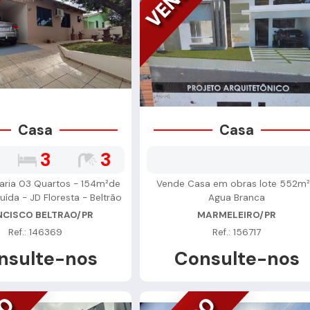
Casa
Casa
3
3
aria 03 Quartos - 154m²de
Vende Casa em obras lote 552m²
uída - JD Floresta - Beltrão
Agua Branca
NCISCO BELTRAO/PR
MARMELEIRO/PR
Ref.: 146369
Ref.: 156717
nsulte-nos
Consulte-nos