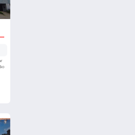
1
ar
ção