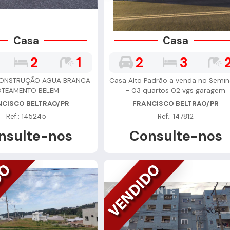
Casa
Casa
2
1
2
3
CONSTRUÇÃO AGUA BRANCA
Casa Alto Padrão a venda no Semin
OTEAMENTO BELEM
- 03 quartos 02 vgs garagem
NCISCO BELTRAO/PR
FRANCISCO BELTRAO/PR
Ref.: 145245
Ref.: 147812
nsulte-nos
Consulte-nos