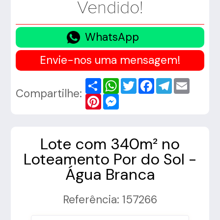
Vendido!
WhatsApp
Envie-nos uma mensagem!
Share
WhatsApp
Twitter
Facebook
Telegram
Email
Compartilhe:
Pinterest
Messenger
Lote com 340m² no
Loteamento Por do Sol -
Água Branca
Referência: 157266