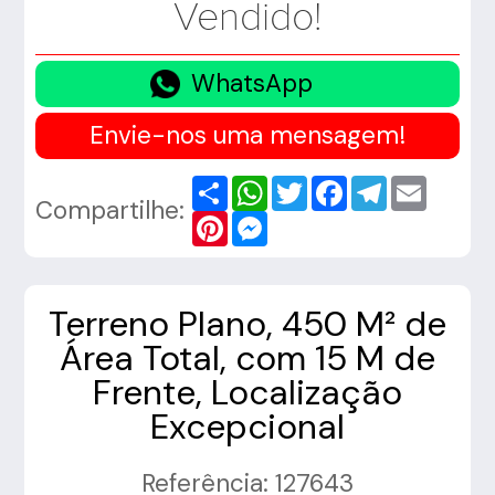
Vendido!
WhatsApp
Envie-nos uma mensagem!
Share
WhatsApp
Twitter
Facebook
Telegram
Email
Compartilhe:
Pinterest
Messenger
Terreno Plano, 450 M² de
Área Total, com 15 M de
Frente, Localização
Excepcional
Referência: 127643