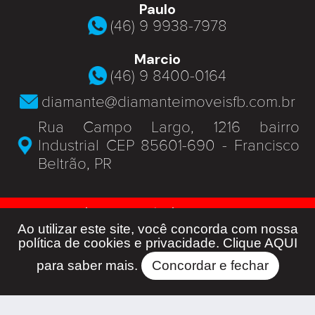
Paulo
(46) 9 9938-7978
Marcio
(46) 9 8400-0164
diamante@diamanteimoveisfb.com.br
Rua Campo Largo, 1216 bairro
Industrial CEP 85601-690 - Francisco
Beltrão, PR
© Diamante Imóveis - J 06369 -
Todos os Direitos Reservados -
Ao utilizar este site, você concorda com nossa
política de cookies e privacidade. Clique
AQUI
Developed by
para saber mais.
Concordar e fechar