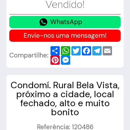
Vendido!
WhatsApp
Envie-nos uma mensagem!
Share
WhatsApp
Twitter
Facebook
Telegram
Email
Compartilhe:
Pinterest
Messenger
Condomí. Rural Bela Vista,
próximo a cidade, local
fechado, alto e muito
bonito
Referência: 120486