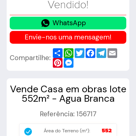
Vendido!
WhatsApp
Envie-nos uma mensagem!
Share
WhatsApp
Twitter
Facebook
Telegram
Email
Compartilhe:
Pinterest
Messenger
Vende Casa em obras lote
552m² - Agua Branca
Referência: 156717
Área do Terreno (m²):
552