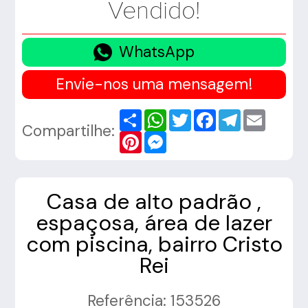
Vendido!
WhatsApp
Envie-nos uma mensagem!
Share
WhatsApp
Twitter
Facebook
Telegram
Email
Compartilhe:
Pinterest
Messenger
Casa de alto padrão ,
espaçosa, área de lazer
com piscina, bairro Cristo
Rei
Referência: 153526