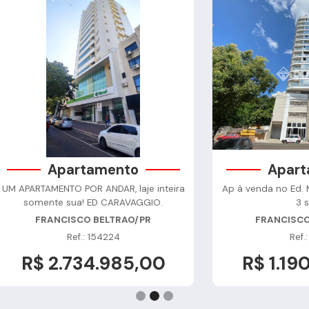
Apartamento
inteira
Ap à venda no Ed. Montblanc, 150m² útil,
Pr
O.
3 suítes
sen
FRANCISCO BELTRAO/PR
Ref.: 171337
00
R$ 1.190.000,00