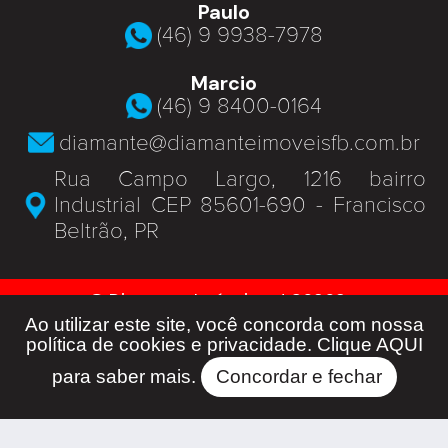
Paulo
(46) 9 9938-7978
Marcio
(46) 9 8400-0164
diamante@diamanteimoveisfb.com.br
Rua Campo Largo, 1216 bairro
Industrial CEP 85601-690 - Francisco
Beltrão, PR
© Diamante Imóveis - J 06369 -
Todos os Direitos Reservados -
Ao utilizar este site, você concorda com nossa
Developed by
política de cookies e privacidade. Clique
AQUI
para saber mais.
Concordar e fechar