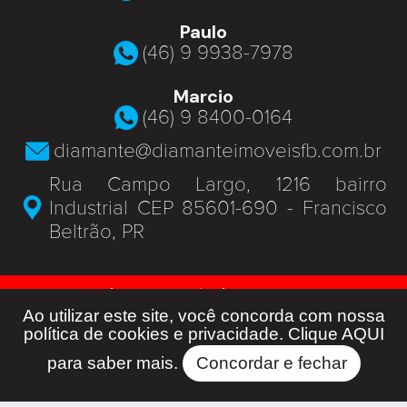
Paulo
(46) 9 9938-7978
Marcio
(46) 9 8400-0164
diamante@diamanteimoveisfb.com.br
Rua Campo Largo, 1216 bairro
Industrial CEP 85601-690 - Francisco
Beltrão, PR
© Diamante Imóveis - J 06369 -
Todos os Direitos Reservados -
Ao utilizar este site, você concorda com nossa
política de cookies e privacidade. Clique
AQUI
Developed by
para saber mais.
Concordar e fechar